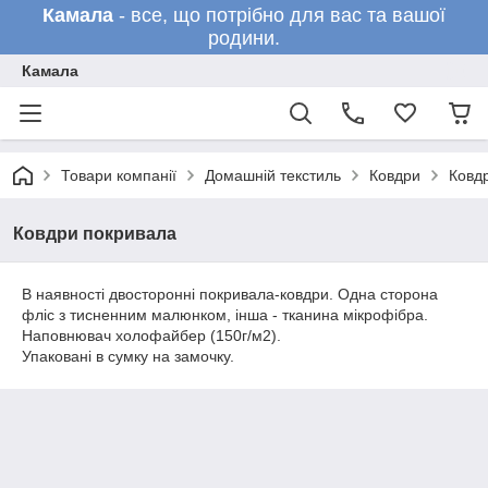
Камала
- все, що потрібно для вас та вашої
родини.
Камала
Товари компанії
Домашній текстиль
Ковдри
Ковд
Ковдри покривала
В наявності двосторонні покривала-ковдри. Одна сторона
фліс з тисненним малюнком, інша - тканина мікрофібра.
Наповнювач холофайбер (150г/м2).
Упаковані в сумку на замочку.